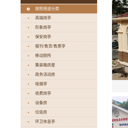
按照用途分类
高端岗亭
形象岗亭
保安岗亭
报刊/售货/售票亭
移动厕所
集装箱房屋
政务活动房
吸烟亭
收费岗亭
设备房
垃圾房
环卫休息亭