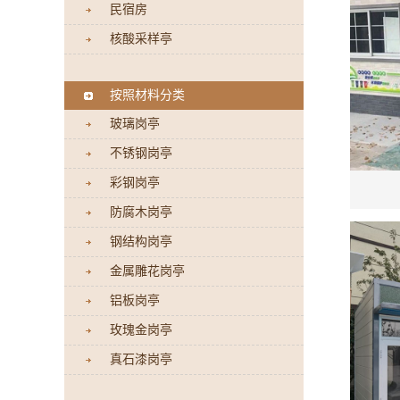
民宿房
核酸采样亭
按照材料分类
玻璃岗亭
不锈钢岗亭
彩钢岗亭
防腐木岗亭
钢结构岗亭
金属雕花岗亭
铝板岗亭
玫瑰金岗亭
真石漆岗亭